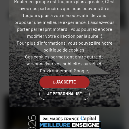
Rouler en groupe est toujours plus agréable. C'est
avec nos partenaires que nous pouvons être
toujours plus à votre écoute, afin de vous
proposer une meilleure expérience. Laissez-vous
porter par l'esprit motard ! Vous pourrez encore
modifier votre direction par la suite ;)
DERNIÈRE CHANC
Pour plus d'informations, vous pouvez lire notre
politique de cookies
.
DMP
DMP
Ces cookies permettent entre autre de
Sacoche de réservoir Manta
Pantalon Lena
personnaliser vos publicités
au sein de
Prix public conseillé : 54,99 €
Prix public conseillé : 
l'environnement Google.
54,99 €
79,99 €
J'ACCEPTE
JE PERSONNALISE