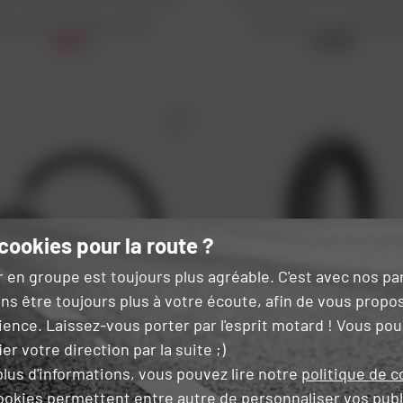
rix public conseillé : 10,90 €
Prix public conseillé : 14,90
9,81 €
14,90 €
cookies pour la route ?
r en groupe est toujours plus agréable. C'est avec nos p
ns être toujours plus à votre écoute, afin de vous propo
ience. Laissez-vous porter par l'esprit motard ! Vous po
er votre direction par la suite ;)
lus d'informations, vous pouvez lire notre
politique de c
RTECHMX
UP DESIGN
ookies permettent entre autre de
personnaliser vos publ