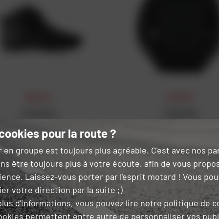
PRIX DAFY
PRIX DAFY
FURYGAN
FURYGAN
Baskets V4 Vented
Blouson Atom Vented Ev
cookies pour la route ?
ix public conseillé : 109,90 €
Prix public conseillé : 159,9
84,06 €
122,31 €
r en groupe est toujours plus agréable. C'est avec nos p
ns être toujours plus à votre écoute, afin de vous propo
ience. Laissez-vous porter par l'esprit motard ! Vous po
er votre direction par la suite ;)
lus d'informations, vous pouvez lire notre
politique de c
ookies permettent entre autre de
personnaliser vos publ