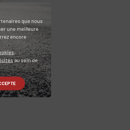
artenaires que nous
ser une meilleure
urrez encore
ookies
.
icités
au sein de
CCEPTE