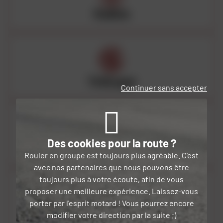
Kadéos
TirGroupé
Continuer sans accepter
Des cookies pour la route ?
Parking
Rouler en groupe est toujours plus agréable. C'est
avec nos partenaires que nous pouvons être
toujours plus à votre écoute, afin de vous
proposer une meilleure expérience. Laissez-vous
porter par l'esprit motard ! Vous pourrez encore
modifier votre direction par la suite ;)
Reprise/Rachat de moto