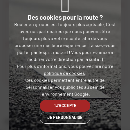
Des cookies pour la route ?
Rouler en groupe est toujours plus agréable. C'est
avec nos partenaires que nous pouvons être
Click and Collect
toujours plus à votre écoute, afin de vous
proposer une meilleure expérience. Laissez-vous
porter par l'esprit motard ! Vous pourrez encore
modifier votre direction par la suite ;)
Pour plus d'informations, vous pouvez lire notre
Plaque d'immatriculation
politique de cookies
.
Ces cookies permettent entre autre de
personnaliser vos publicités
au sein de
l'environnement Google.
CONSULTER LA FOIRE AUX QUESTIONS
J'ACCEPTE
JE PERSONNALISE
ACCUEIL
MAGASINS
DAFY SPEED DUNKERQUE / EPERLECQUES