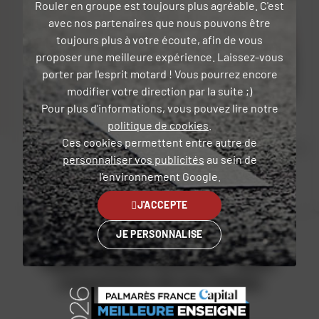
Rouler en groupe est toujours plus agréable. C'est
accompagne pour donner le meilleur de vous-même !
avec nos partenaires que nous pouvons être
N'oubliez pas les nouveautés
moto tout-terrain
!
toujours plus à votre écoute, afin de vous
proposer une meilleure expérience. Laissez-vous
porter par l'esprit motard ! Vous pourrez encore
modifier votre direction par la suite ;)
Pour plus d'informations, vous pouvez lire notre
politique de cookies
.
THOR MOTOCROSS
PULL-IN
Ces cookies permettent entre autre de
Maillot enfant Sportmode
Maillot Enfant Trash Kid - 2023
personnaliser vos publicités
au sein de
Synth
l'environnement Google.
47,95 €
44 €
Prix public conseillé : 59,94 €
Prix public conseillé : 44 €
J'ACCEPTE
JE PERSONNALISE
Maillot Enfant Force Kid - 2023:
L'expérience de nos clients