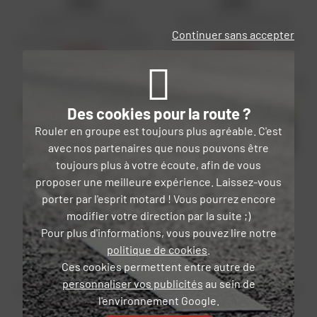
AIROH
AIROH
Casque Twist 3 Arcade
Casque Twist 3 Adventure
Continuer sans accepter
Prix public conseillé : 249,99 €
Prix public conseillé : 249,99 €
192,37 €
192,37 €
Des cookies pour la route ?
Rouler en groupe est toujours plus agréable. C'est
avec nos partenaires que nous pouvons être
toujours plus à votre écoute, afin de vous
proposer une meilleure expérience. Laissez-vous
porter par l'esprit motard ! Vous pourrez encore
modifier votre direction par la suite ;)
PRIX FLASH
PRIX FLASH
Pour plus d'informations, vous pouvez lire notre
politique de cookies
.
AIROH
AIROH
Ces cookies permettent entre autre de
Casque Twist 3 Fancy
Casque Twist 3 Dynasty
personnaliser vos publicités
au sein de
Prix public conseillé : 249,99 €
Prix public conseillé : 249,99 €
l'environnement Google.
192,37 €
192,37 €