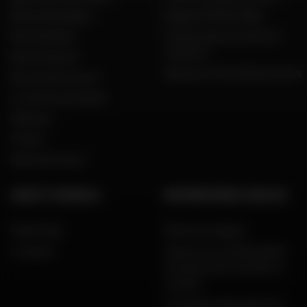
Motos d'occasion
Espace VIP Mon Dafy
Recrutement
Constructeurs motos et
scooters
Notre histoire
Dafy pour les professionnels
Qui sommes nous ?
Le mot du président
Marques
Presse
Dafy Assurance
AIDE ET CONSEILS
INFORMATIONS LÉGALES
FAQ & Aide
Mentions légales
Livraison
Charte de confidentialité,
données personnelles et
cookies
Conditions générales de