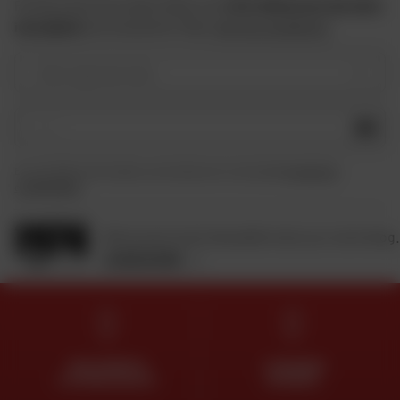
Profitez des bons plans Dafy et de
10 € offerts lors de votre
inscription
à la newsletter Dafy.
Voir les conditions
Votre type de moto
OK
En soumettant ce formulaire, je reconnais avoir lu et accepté
la charte de
confidentialité
.
Retrouvez toute l'actualité moto sur notre blog.
JE DÉCOUVRE
DES EXPERTS
LIVRAISON
À VOTRE ÉCOUTE
OFFERTE