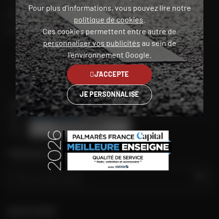
Pour plus d'informations, vous pouvez lire notre
Mon compte
politique de cookies
.
Contact
Ces cookies permettent entre autre de
personnaliser vos publicités
au sein de
l'environnement Google.
France
J'ACCEPTE
JE PERSONNALISE
TROUVER LE MAGASIN LE PLUS PROCHE
GO
NOUS SUIVRE