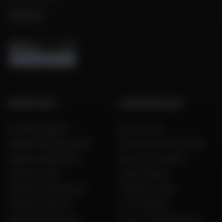
GROUPE DAFY
L'EXPERTISE DAFY
Nos 199 magasins
Nos services
Dafy Moto Belgique (FR)
Découvrez les tests Dafy
Dafy Moto België (NL)
Dafy vous conseille
Dafy Moto Italia
Guides d'achat
Dafy Moto Guadeloupe
Guide des tailles
Dafy Moto Réunion
Live Shopping
Dafy Moto Martinique
Tous nos codes promos