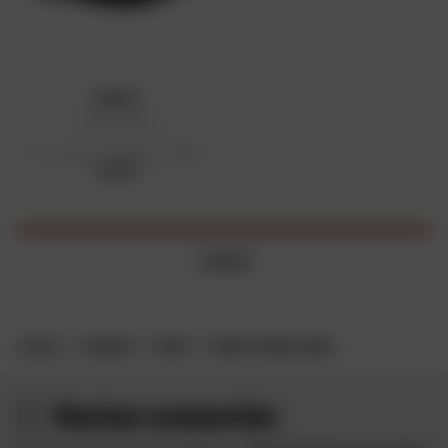
KENNY
Casquette Dirt
Prix public conseillé : 19,95 €
19,95 €
1 article
ACCUEIL
MARQUES
KENNY
GAMME VINTAGE KENNY
Restez connectés