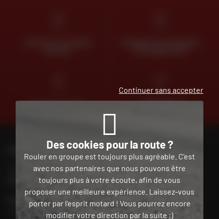
RETOUR ET ÉCHANGE
PAIEMENT EN PLUSIEURS
GRATUIT
FOIS SANS FRAIS
Continuer sans accepter
CLICK & COLLECT
TROUVER SA
2H EN MAGASIN
MOTO D'OCCASION
Des cookies pour la route ?
CONTACTEZ-NOUS
Rouler en groupe est toujours plus agréable. C'est
avec nos partenaires que nous pouvons être
Nos conseillers motos sont à votre écoute au
toujours plus à votre écoute, afin de vous
04 73 26 85 69
du lundi au vendredi
de 9h00 à 18h30
proposer une meilleure expérience. Laissez-vous
POUR CONTACTER MON MAGASIN DAFY
porter par l'esprit motard ! Vous pourrez encore
Chercher mon magasin
modifier votre direction par la suite ;)