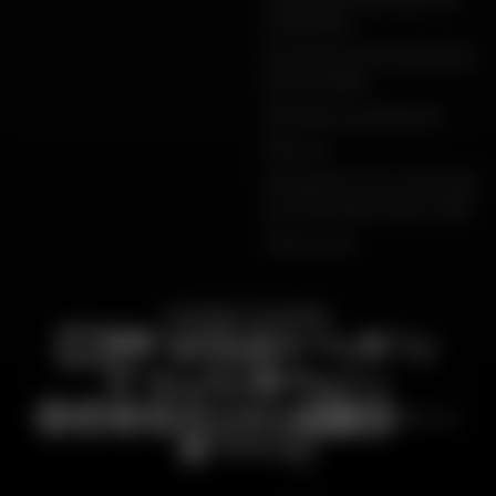
vente Dafy
Protection de vos données
personnelles
Garanties de paiement
Retours
Déclarations de conformité
produits Dafy, All One, DMP
Plan du site
PAIEMENT SÉCURISÉ