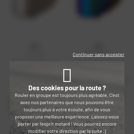
KYT
KYT
Ecran R2R
Ecran NZ-Race
Continuer sans accepter
Prix public conseillé : 58 €
Prix public conseillé : 46 €
58 €
46 €
Des cookies pour la route ?
Rouler en groupe est toujours plus agréable. C'est
avec nos partenaires que nous pouvons être
toujours plus à votre écoute, afin de vous
proposer une meilleure expérience. Laissez-vous
porter par l'esprit motard ! Vous pourrez encore
modifier votre direction par la suite ;)