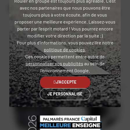
Rouler en groupe est toujours plus agréable. C'est
avec nos partenaires que nous pouvons être
toujours plus à votre écoute, afin de vous
proposer une meilleure expérience. Laissez-vous
porter par l'esprit motard ! Vous pourrez encore
modifier votre direction par la suite ;)
Pour plus d'informations, vous pouvez lire notre
PRIX FLASH
PRIX FLASH
politique de cookies
.
SENA
SENA
Ces cookies permettent entre autre de
Intercom SRL Mesh
Ecran Outlander
personnaliser vos publicités
au sein de
Prix public conseillé : 369 €
Prix public conseillé : 26,90 €
l'environnement Google.
292,25 €
26,63 €
J'ACCEPTE
JE PERSONNALISE