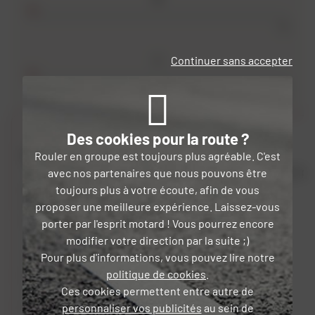
0
Continuer sans accepter
1
0
24 mai 2026
Des cookies pour la route ?
Frederic
David
Couleur :
Rouler en groupe est toujours plus agréable. C'est
Très facile à appliquer avec une
Pratique en road trip.
avec nos partenaires que nous pouvons être
brosse à dents, le format du
toujours plus à votre écoute, afin de vous
tube permet de l'emporter tout
proposer une meilleure expérience. Laissez-vous
le temps avec soi, et de pouvoir
porter par l'esprit motard ! Vous pourrez encore
regraisser la chaîne facilement
modifier votre direction par la suite ;)
et rapidement, en attendant de
Pour plus d'informations, vous pouvez lire notre
pouvoir le faire chez soi, avec
politique de cookies
.
une graisse en spray sur une …
Ces cookies permettent entre autre de
Lire la suite
personnaliser vos publicités
au sein de