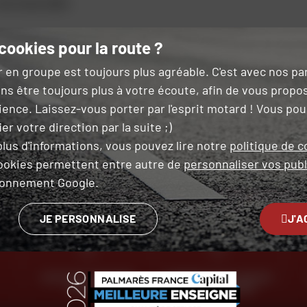
services Dafy
.
cookies pour la route ?
r en groupe est toujours plus agréable. C'est avec nos p
ns être toujours plus à votre écoute, afin de vous propo
ience. Laissez-vous porter par l'esprit motard ! Vous po
er votre direction par la suite ;)
lus d'informations, vous pouvez lire notre
politique de c
OK
e de moto
ookies permettent entre autre de
personnaliser vos publ
ironnement Google.
 ce formulaire, je reconnais avoir lu et accepté
la charte de confidentialité
.
JE PERSONNALISE
J'A
RETOUR ET ÉCHANGE
PAIEMENT EN PLUSIEURS
GRATUIT
FOIS SANS FRAIS