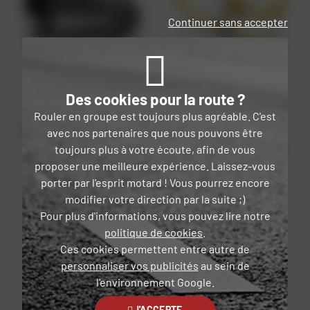
Continuer sans accepter
PRIX DAFY
PRIX DAFY
Des cookies pour la route ?
AUVRAY
AUVRAY
Rouler en groupe est toujours plus agréable. C'est
Antivol Bloque Disque DK-10 -
Câble antivol casque
avec nos partenaires que nous pouvons être
SRA
toujours plus à votre écoute, afin de vous
Prix public conseillé : 26 €
26 €
proposer une meilleure expérience. Laissez-vous
Prix public conseillé : 71 €
54,27 €
porter par l'esprit motard ! Vous pourrez encore
modifier votre direction par la suite ;)
Pour plus d'informations, vous pouvez lire notre
politique de cookies
.
Ces cookies permettent entre autre de
personnaliser vos publicités
au sein de
l'environnement Google.
J'ACCEPTE