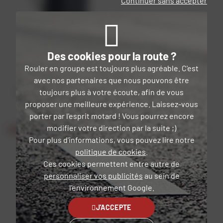
Continuer sans accepter
Des cookies pour la route ?
DMP
Rouler en groupe est toujours plus agréable. C'est
Sac à dos Splash
avec nos partenaires que nous pouvons être
toujours plus à votre écoute, afin de vous
Prix public conseillé : 44,99 €
44,99 €
proposer une meilleure expérience. Laissez-vous
porter par l'esprit motard ! Vous pourrez encore
modifier votre direction par la suite ;)
Pour plus d'informations, vous pouvez lire notre
30 articles
sur 319
politique de cookies
.
Ces cookies permettent entre autre de
AFFICHER PLUS DE PRODUITS
personnaliser vos publicités
au sein de
l'environnement Google.
J'ACCEPTE
Nos visiteurs ont aussi consulté