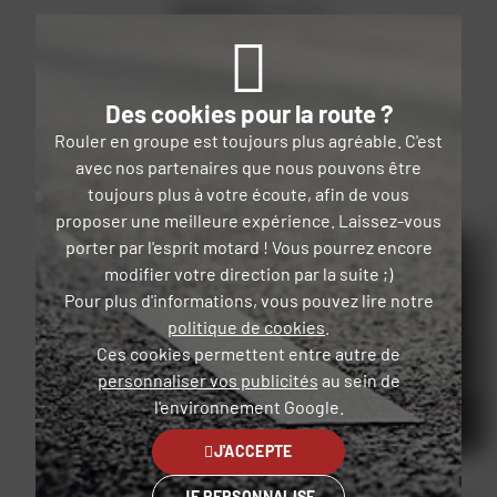
30 articles
sur 5443
AFFICHER PLUS DE PRODUITS
Des cookies pour la route ?
Rouler en groupe est toujours plus agréable. C'est
Nos visiteurs ont aussi consulté
avec nos partenaires que nous pouvons être
toujours plus à votre écoute, afin de vous
proposer une meilleure expérience. Laissez-vous
porter par l'esprit motard ! Vous pourrez encore
modifier votre direction par la suite ;)
Pour plus d'informations, vous pouvez lire notre
politique de cookies
.
Ces cookies permettent entre autre de
personnaliser vos publicités
au sein de
l'environnement Google.
J'ACCEPTE
JE PERSONNALISE