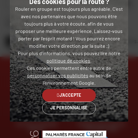
Des cookies pour la route ?
OK
Rouler en groupe est toujours plus agréable. C'est
avec nos partenaires que nous pouvons être
En soumettant ce formulaire, je reconnais avoir lu et accepté
la charte de
toujours plus à votre écoute, afin de vous
confidentialité
.
proposer une meilleure expérience. Laissez-vous
porter par l'esprit motard ! Vous pourrez encore
Retrouvez toute l'actualité moto sur notre blog.
modifier votre direction par la suite ;)
JE DÉCOUVRE
Pour plus d'informations, vous pouvez lire notre
politique de cookies
.
Ces cookies permettent entre autre de
personnaliser vos publicités
au sein de
l'environnement Google.
DES EXPERTS
LIVRAISON
À VOTRE ÉCOUTE
OFFERTE
J'ACCEPTE
JE PERSONNALISE
RETOUR ET ÉCHANGE
PAIEMENT EN PLUSIEURS
GRATUIT
FOIS SANS FRAIS