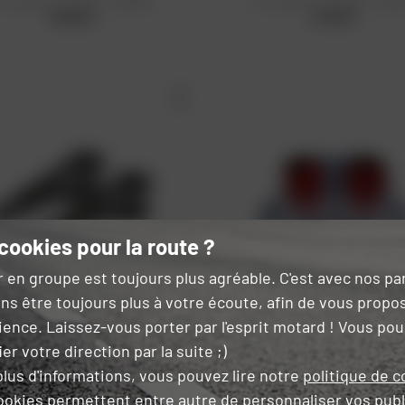
rix public conseillé : 119,86 €
Prix public conseillé : 87,95
119,86 €
87,95 €
cookies pour la route ?
r en groupe est toujours plus agréable. C'est avec nos p
ns être toujours plus à votre écoute, afin de vous propo
ience. Laissez-vous porter par l'esprit motard ! Vous po
er votre direction par la suite ;)
HIGHSIDER
DAFY MOTO
lus d'informations, vous pouvez lire notre
politique de c
s de fixation Phare CNC Alu Long
Plaque double feux ronds
ookies permettent entre autre de
personnaliser vos publ