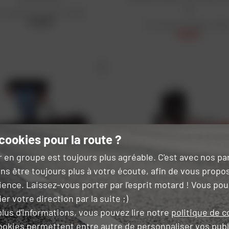
Up
rix public conseillé : 32,99 €
32,99 €
Prix public conseillé : 51,50
51,50 €
cookies pour la route ?
r en groupe est toujours plus agréable. C'est avec nos p
ns être toujours plus à votre écoute, afin de vous propo
ience. Laissez-vous porter par l'esprit motard ! Vous po
er votre direction par la suite ;)
PRIX DAFY
lus d'informations, vous pouvez lire notre
politique de c
ACEBIKES
ACEBIKES
ookies permettent entre autre de
personnaliser vos publ
c pour rampe de chargement
Set sangles Ratchet Pro 2-P