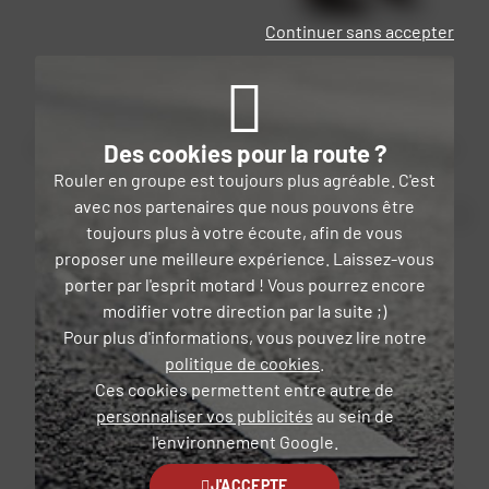
Continuer sans accepter
ALPINESTARS
ELEVEIT
Chaussettes Racing Road
Chaussettes X Comp
Des cookies pour la route ?
Prix public conseillé : 29,95 €
Prix public conseillé : 19,90 €
29,95 €
19,90 €
Rouler en groupe est toujours plus agréable. C'est
avec nos partenaires que nous pouvons être
toujours plus à votre écoute, afin de vous
proposer une meilleure expérience. Laissez-vous
porter par l'esprit motard ! Vous pourrez encore
modifier votre direction par la suite ;)
Pour plus d'informations, vous pouvez lire notre
politique de cookies
.
Ces cookies permettent entre autre de
personnaliser vos publicités
au sein de
l'environnement Google.
ALPINESTARS
ALPINESTARS
J'ACCEPTE