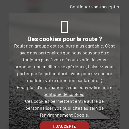
PRIX DAFY
PRIX DAFY
Continuer sans accepter
AIROH
SCORPION
Casque Bandit Spicy
Casque ADF-9000 Air Solid
Prix public conseillé : 279,99 €
Prix public conseillé : 399,90 €
226,79 €
327,92 €
Des cookies pour la route ?
Rouler en groupe est toujours plus agréable. C'est
avec nos partenaires que nous pouvons être
toujours plus à votre écoute, afin de vous
proposer une meilleure expérience. Laissez-vous
porter par l'esprit motard ! Vous pourrez encore
modifier votre direction par la suite ;)
Pour plus d'informations, vous pouvez lire notre
politique de cookies
.
Ces cookies permettent entre autre de
PRIX DAFY
PRIX DAFY
personnaliser vos publicités
au sein de
AIROH
LS2
l'environnement Google.
Casque Bandit Spicy
Casque MX702 Pioneer II
Block
J'ACCEPTE
Prix public conseillé : 279,99 €