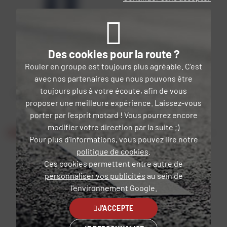
Des cookies pour la route ?
ALL ONE
Rouler en groupe est toujours plus agréable. C'est
avec nos partenaires que nous pouvons être
Jean Gasoline Coolmax
toujours plus à votre écoute, afin de vous
Prix public conseillé : 119,99 €
proposer une meilleure expérience. Laissez-vous
119,99 €
porter par l'esprit motard ! Vous pourrez encore
modifier votre direction par la suite ;)
Pour plus d'informations, vous pouvez lire notre
30 articles
sur 309
politique de cookies
.
Ces cookies permettent entre autre de
personnaliser vos publicités
au sein de
AFFICHER PLUS DE PRODUITS
l'environnement Google.
J'ACCEPTE
Nos visiteurs ont aussi consulté