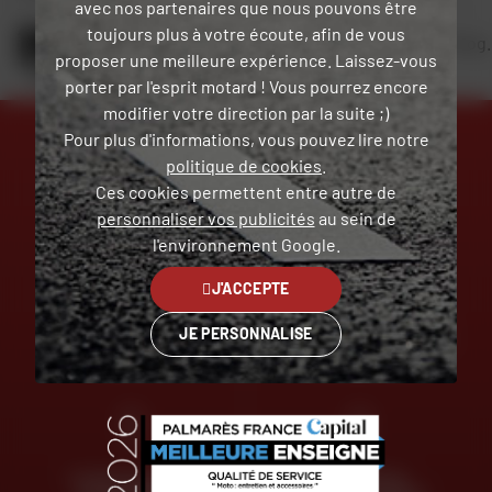
avec nos partenaires que nous pouvons être
toujours plus à votre écoute, afin de vous
Retrouvez toute l'actualité moto sur notre blog.
proposer une meilleure expérience. Laissez-vous
JE DÉCOUVRE
porter par l'esprit motard ! Vous pourrez encore
modifier votre direction par la suite ;)
Pour plus d'informations, vous pouvez lire notre
politique de cookies
.
Ces cookies permettent entre autre de
DES EXPERTS
LIVRAISON
personnaliser vos publicités
au sein de
À VOTRE ÉCOUTE
OFFERTE
l'environnement Google.
J'ACCEPTE
JE PERSONNALISE
RETOUR ET ÉCHANGE
PAIEMENT EN PLUSIEURS
GRATUIT
FOIS SANS FRAIS
CLICK & COLLECT
TROUVER SA