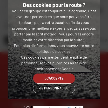
Des cookies pour la route ?
OK
Rouler en groupe est toujours plus agréable. C'est
avec nos partenaires que nous pouvons être
En soumettant ce formulaire, je reconnais avoir lu et accepté
la charte de
toujours plus à votre écoute, afin de vous
confidentialité
.
proposer une meilleure expérience. Laissez-vous
porter par l'esprit motard ! Vous pourrez encore
Retrouvez toute l'actualité moto sur notre blog.
modifier votre direction par la suite ;)
Pour plus d'informations, vous pouvez lire notre
JE DÉCOUVRE
politique de cookies
.
Ces cookies permettent entre autre de
personnaliser vos publicités
au sein de
l'environnement Google.
DES EXPERTS
LIVRAISON
J'ACCEPTE
À VOTRE ÉCOUTE
OFFERTE
JE PERSONNALISE
RETOUR ET ÉCHANGE
PAIEMENT EN PLUSIEURS