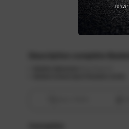
l'env
Favoris
Description complète Bask
Baskets Alpinestars
Meta Road V2.
Baskets homme Sport/Roadster textile
.
Homme
Genre :
St
Conception