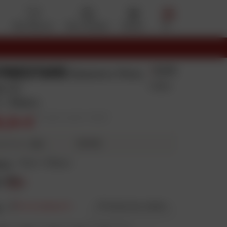
Mes favoris
Mon compte
Panier
Menu
PINESTARS
5.0/5
Baskets Meta
1 Avis
d V2
 / Blanc
5,24 €
Prix public conseillé : 159,95 €
31,31 €
4X
ieurs fois
eur
:
Noir / Blanc
e
:
5
Prix en baisse
Guide des tailles