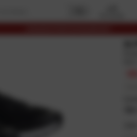
Mon garage
LIVRAISON OFFERTE EN RELAIS DÈS 69€
AL
Roa
Noir
12
En plus
Coul
Taill