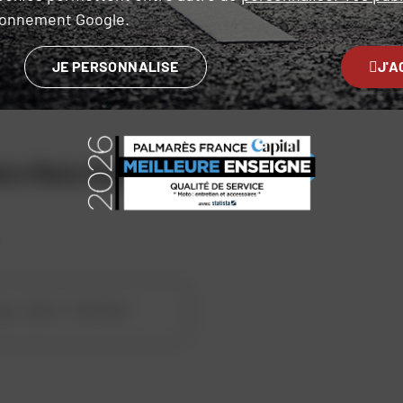
ironnement Google.
JE PERSONNALISE
J'A
ets Meta Road V2
Sport - Roadster
yle :