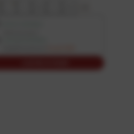
4
5
5.5
6
6.5
+
16
RETRAIT DISPONIBLE
Vérifier les stocks
LIVRAISON DISPONIBLE
Expédition prévue le
24 août 2026
AJOUTER AU PANIER