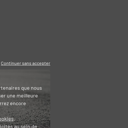
Continuer sans accepter
artenaires que nous
ser une meilleure
urrez encore
ookies
.
icités
au sein de