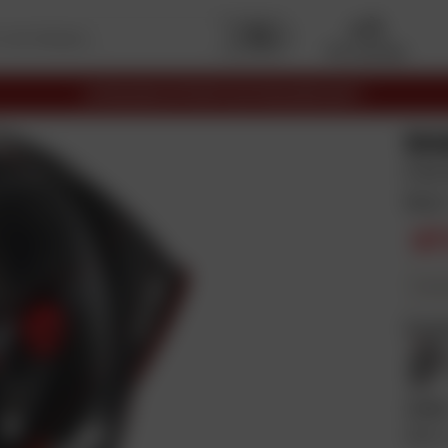
Mon garage
LIVRAISON OFFERTE EN RELAIS DÈS 69€
SH
FIM 
Noir
97
En plus
Coul
Taill
dans 