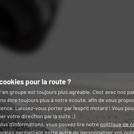
cookies pour la route ?
r en groupe est toujours plus agréable. C'est avec nos p
ns être toujours plus à votre écoute, afin de vous propo
ience. Laissez-vous porter par l'esprit motard ! Vous po
ue Race-R Pro GP
er votre direction par la suite ;)
lus d'informations, vous pouvez lire notre
politique de c
ookies permettent entre autre de
personnaliser vos publ