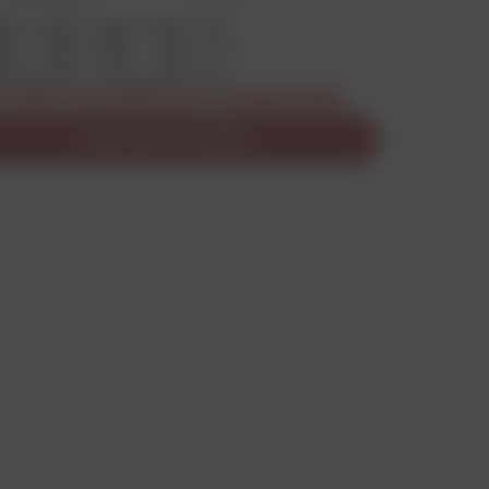
S
M
L
XL
roduit actuellement indisponible
AJOUTER AU PANIER