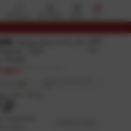
Mes favoris
Mon compte
Panier
Menu
ARK
5.0/5
Casque Race-R Pro GP
1 Avis
Racing 1 - 2021
 / Rouge
7,49 €
Prix public conseillé : 1 149,99 €
Echéancier calculé à la prochaine
10X
ieurs fois
étape
eur
:
Noir / Rouge
e
:
Indisponible
Guide des tailles
ce coloris