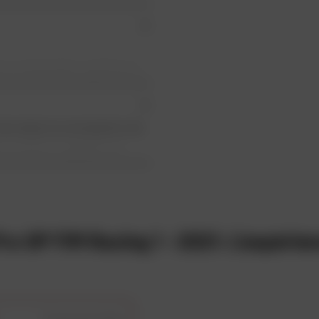
toute commande supérieure
ile en 24h ouvrés (payant
ent de 20€ pour la corse)
ise dans la conception de
e en 48h à 72h ouvrés (offert
 produits capables de
 à 199€)
. Quel que soit votre
k imaginé et mis au point
 et en Belgique
o GP FIM Racing 1 - 2021: L'expérien
aise ancrée dans
se dans l’univers de la