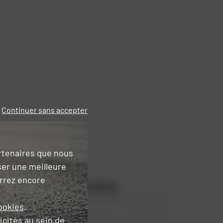
Continuer sans accepter
artenaires que nous
ser une meilleure
urrez encore
Les points forts
ookies
.
icités
au sein de