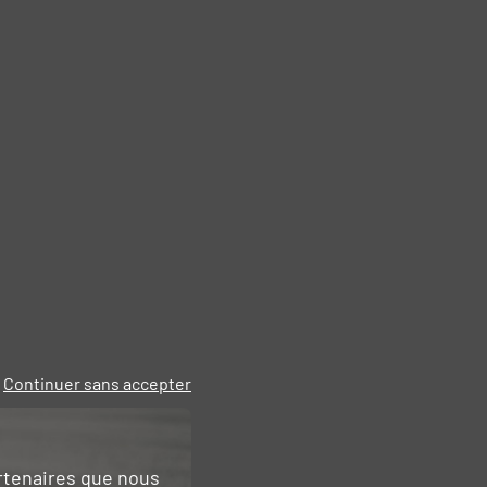
Continuer sans accepter
artenaires que nous