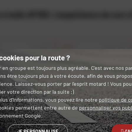
e à huile HF163: L'expérience de nos c
7 avril 2025
26 mars 2025
cookies pour la route ?
t
Patrick
Couleur :
Couleur :
e à l'origine pour BMW
a monter top
r en groupe est toujours plus agréable. C'est avec nos p
87
ns être toujours plus à votre écoute, afin de vous propo
ience. Laissez-vous porter par l'esprit motard ! Vous po
er votre direction par la suite ;)
lus d'informations, vous pouvez lire notre
politique de c
ookies permettent entre autre de
personnaliser vos publ
ironnement Google.
JE PERSONNALISE
J'A