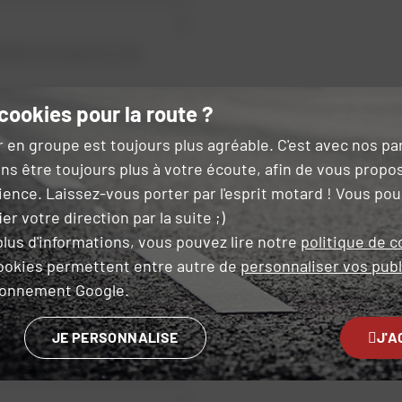
sation du grip et une
.
cookies pour la route ?
rmettant un ajustement
r en groupe est toujours plus agréable. C'est avec nos p
rotection supplémentaire
ns être toujours plus à votre écoute, afin de vous propo
ience. Laissez-vous porter par l'esprit motard ! Vous po
er votre direction par la suite ;)
lus d'informations, vous pouvez lire notre
politique de c
ookies permettent entre autre de
personnaliser vos publ
ironnement Google.
JE PERSONNALISE
J'A