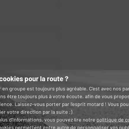
lesse optimale et un
ant une protection
une chute.
cookies pour la route ?
sus des doigts permettant
tacarpes.
r en groupe est toujours plus agréable. C'est avec nos p
All Season D3O sont
ns être toujours plus à votre écoute, afin de vous propo
 un ajustement idéal et une
ience. Laissez-vous porter par l'esprit motard ! Vous po
er votre direction par la suite ;)
errage velcro permettant
lus d'informations, vous pouvez lire notre
politique de c
ookies permettent entre autre de
personnaliser vos publ