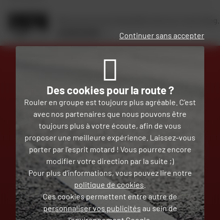
Retrouvez toute l'actualité moto sur notre blog.
JE DÉCOUVRE
Continuer sans accepter
Des cookies pour la route ?
DES EXPERTS
LIVRAISON
À VOTRE ÉCOUTE
OFFERTE
Rouler en groupe est toujours plus agréable. C'est
avec nos partenaires que nous pouvons être
toujours plus à votre écoute, afin de vous
proposer une meilleure expérience. Laissez-vous
porter par l'esprit motard ! Vous pourrez encore
RETOUR ET ÉCHANGE
PAIEMENT EN PLUSIEURS
modifier votre direction par la suite ;)
GRATUIT
FOIS SANS FRAIS
Pour plus d'informations, vous pouvez lire notre
politique de cookies
.
Ces cookies permettent entre autre de
personnaliser vos publicités
au sein de
CLICK & COLLECT
TROUVER SA
l'environnement Google.