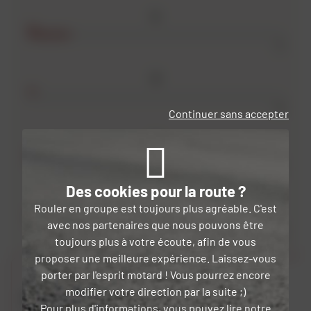
4
2
3
0
Continuer sans accepter
2
1
Des cookies pour la route ?
1
Rouler en groupe est toujours plus agréable. C'est
avec nos partenaires que nous pouvons être
0
toujours plus à votre écoute, afin de vous
proposer une meilleure expérience. Laissez-vous
porter par l'esprit motard ! Vous pourrez encore
29 août 2024
modifier votre direction par la suite ;)
Anonymous
Anonymous
Couleur :
Pour plus d'informations, vous pouvez lire notre