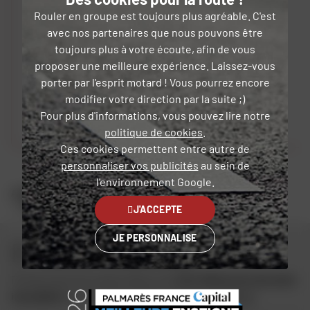
Rouler en groupe est toujours plus agréable. C'est
avec nos partenaires que nous pouvons être
toujours plus à votre écoute, afin de vous
proposer une meilleure expérience. Laissez-vous
porter par l'esprit motard ! Vous pourrez encore
modifier votre direction par la suite ;)
Pour plus d'informations, vous pouvez lire notre
politique de cookies
.
Ces cookies permettent entre autre de
personnaliser vos publicités
au sein de
l'environnement Google.
ACCUEIL
ACCESSOIRES ET PIÈCES DÉTACHÉES
ECHAPPEMENT
BANDE THERMIQUE
J'ACCEPTE
JE PERSONNALISE
Restez connectés
Profitez des bons plans Dafy et de
10 € offerts lors de votre
inscription
à la newsletter Dafy.
Voir les conditions