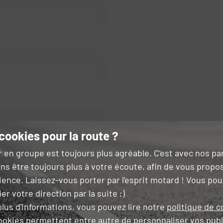
rt pour le pilotage et la
.
ptimisant la flexibilité
espirante à
houc résistante à l'usure
à son design.
cookies pour la route ?
tement sûr et
dy Air
sont homologuées
r en groupe est toujours plus agréable. C'est avec nos p
ns être toujours plus à votre écoute, afin de vous propo
ience. Laissez-vous porter par l'esprit motard ! Vous po
er votre direction par la suite ;)
lus d'informations, vous pouvez lire notre
politique de c
ookies permettent entre autre de
personnaliser vos publ