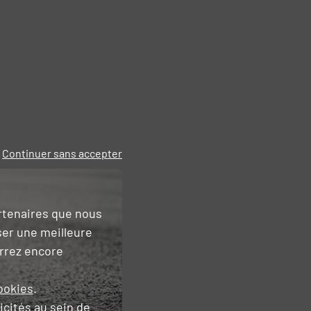
Continuer sans accepter
artenaires que nous
ser une meilleure
urrez encore
ookies
.
icités
au sein de