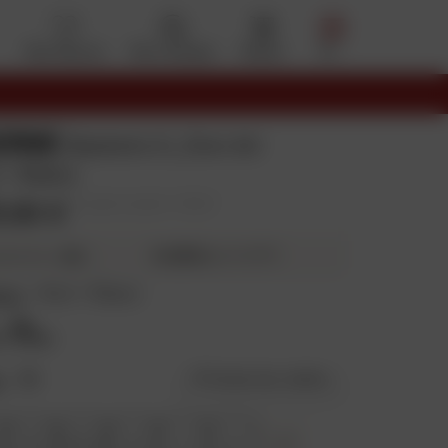
Mes favoris
Mon compte
Panier
Menu
ERNE
Baskets G_Zion Air
 / Blanc
9,90 €
Prix public conseillé : 179,90 €
44,99 €
4X
puis 44,97 €
ieurs fois
eur
:
Noir / Blanc
e
:
38
Guide des tailles
39
39.5
40
41
42
+
7