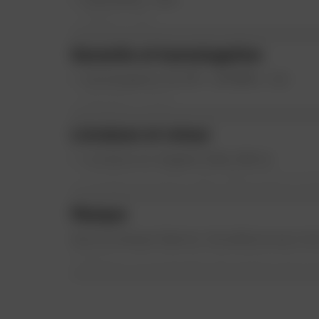
Sliders : Non
Renfort Malléole : Oui
Garantie et homologation
Renfort Sélecteur : Oui
Homologation CE EPI - EN13634 : Oui
Garantie : 2 Ans
Livraison et retour
Livraison en magasin Dafy offerte
Livraison en point relais offerte (pour 
ou égale à 50€)
Marque
Éligible à la livraison Chronopost à domic
en France métropolitaine avec un supplém
Avec la marque Gaerne, l’excellence pour l
Éligible à la livraison Colissimo à domicil
l’italienne. En proposant des bottes moto d
pour toute commande supérieure ou égale
techniques et haut de gamme, Gaerne s’e
partenaire incontournable dans l’univers m
Retour et échange
100 jours pour changer d'avis