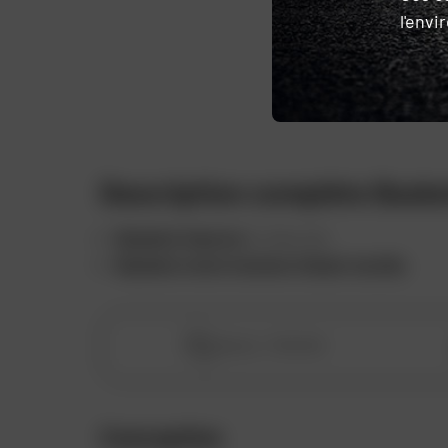
l'env
Favoris
Description complète Baske
Baskets Gaerne
G_Zion Air.
Baskets moto homme Urbain textile
.
Homme
Genre :
Conception