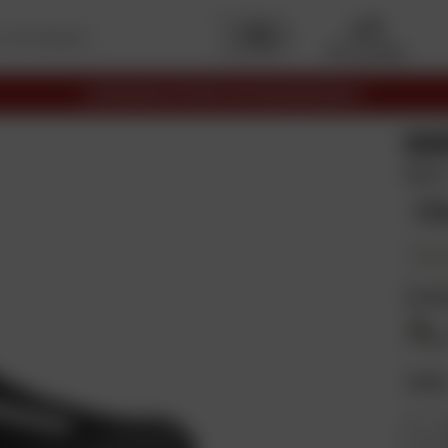
Mon garage
LIVRAISON OFFERTE EN RELAIS DÈS 69€
GA
Noir
17
En plus
Coul
Taill
38