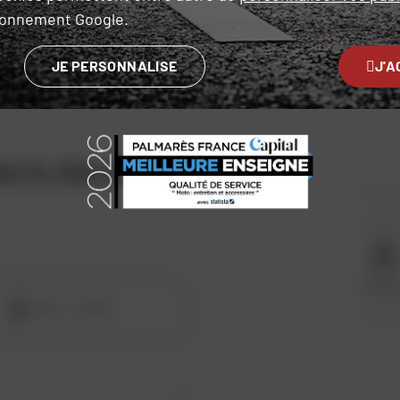
ironnement Google.
JE PERSONNALISE
J'A
ts G_Zion Air
Texti
urbain
Style :