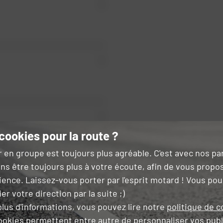
e.
cookies pour la route ?
toute commande supérieure
r en groupe est toujours plus agréable. C'est avec nos p
ns être toujours plus à votre écoute, afin de vous propo
ile en 24h ouvrés (payant
ience. Laissez-vous porter par l'esprit motard ! Vous po
ent de 20€ pour la corse)
er votre direction par la suite ;)
e en 48h à 72h ouvrés (offert
lus d'informations, vous pouvez lire notre
politique de c
 à 199€)
ookies permettent entre autre de
personnaliser vos publ