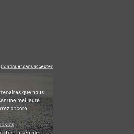
Continuer sans accepter
artenaires que nous
ser une meilleure
urrez encore
ookies
.
icités
au sein de