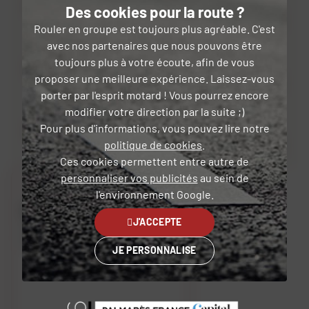
Des cookies pour la route ?
0
Rouler en groupe est toujours plus agréable. C'est
avec nos partenaires que nous pouvons être
2
toujours plus à votre écoute, afin de vous
proposer une meilleure expérience. Laissez-vous
0
porter par l'esprit motard ! Vous pourrez encore
modifier votre direction par la suite ;)
1
Pour plus d'informations, vous pouvez lire notre
politique de cookies
.
0
Ces cookies permettent entre autre de
personnaliser vos publicités
au sein de
13 avril 2025
l'environnement Google.
Fabrice
J'ACCEPTE
Couleur : MC5SF / Noir / Argent / Mat
très bien
JE PERSONNALISE