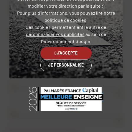
5
modifier votre direction par la suite ;)
Pour plus d'informations, vous pouvez lire notre
1
politique de cookies
.
Ces cookies permettent entre autre de
4
personnaliser vos publicités
au sein de
0
l'environnement Google.
J'ACCEPTE
3
JE PERSONNALISE
0
2
0
1
0