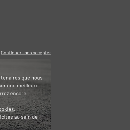
Continuer sans accepter
artenaires que nous
ser une meilleure
urrez encore
ookies
.
icités
au sein de