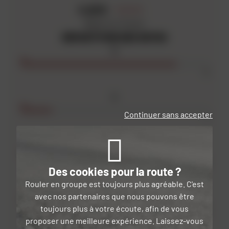
4.8
/5
Basé sur 6 avis
RÉPARTITION DES NOTES
5
5
4
Continuer sans accepter
1
3
0
Des cookies pour la route ?
Rouler en groupe est toujours plus agréable. C'est
2
avec nos partenaires que nous pouvons être
toujours plus à votre écoute, afin de vous
0
proposer une meilleure expérience. Laissez-vous