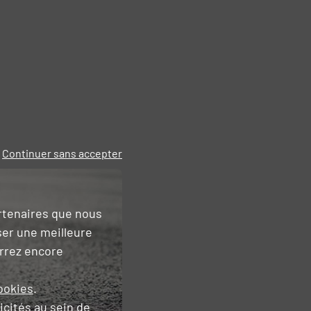
Continuer sans accepter
artenaires que nous
ser une meilleure
urrez encore
ookies
.
icités
au sein de