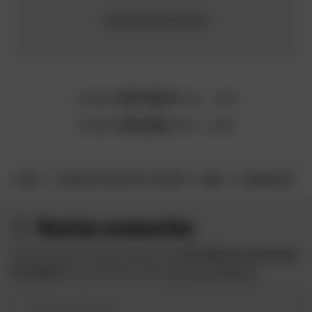
Chercher par modèle
HONDA
CRF 250 M
2014 - 2016
HONDA
FMX 650
2005 - 2006
ACCUEIL
CONSTRUCTEUR MOTO ET SCOOTER
HONDA
SUPERMOTARD
Restez connectés
Profitez des bons plans Dafy et de
10 € offerts lors de votre
inscription
à la newsletter Dafy.
Voir les conditions
Votre type de moto