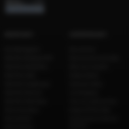
GROUPE DAFY
L'EXPERTISE DAFY
Nos 199 magasins
Nos services
Dafy Moto Belgique (FR)
Découvrez les tests Dafy
Dafy Moto België (NL)
Dafy vous conseille
Dafy Moto Italia
Guides d'achat
Dafy Moto Guadeloupe
Guide des tailles
Dafy Moto Réunion
Live Shopping
Dafy Moto Martinique
Tous nos codes promos
Motos d'occasion
Espace VIP Mon Dafy
Recrutement
Constructeurs motos et
scooters
Notre histoire