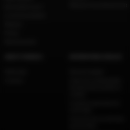
Dafy pour les professionnels
Qui sommes nous ?
Le mot du président
Marques
Presse
Dafy Assurance
AIDE ET CONSEILS
INFORMATIONS LÉGALES
FAQ & Aide
Mentions légales
Livraison
Charte de confidentialité,
données personnelles et
cookies
Conditions générales de
vente Dafy
Protection de vos données
personnelles