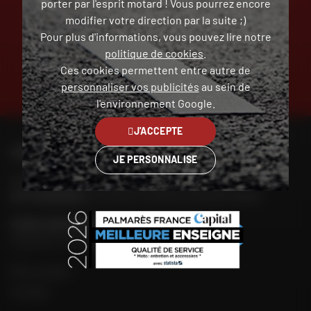
RETOUR ET ÉCHANGE
PAIEMENT EN PLUSIEURS
porter par l'esprit motard ! Vous pourrez encore
GRATUIT
FOIS SANS FRAIS
modifier votre direction par la suite ;)
Pour plus d'informations, vous pouvez lire notre
politique de cookies
.
Ces cookies permettent entre autre de
personnaliser vos publicités
au sein de
CLICK & COLLECT
TROUVER SA
2H EN MAGASIN
MOTO D'OCCASION
l'environnement Google.
J'ACCEPTE
CONTACTEZ-NOUS
JE PERSONNALISE
Nos conseillers motos sont à votre écoute au
04 73 26 85 69
du lundi au vendredi
de 9h00 à 18h30
POUR CONTACTER MON MAGASIN DAFY
Chercher mon magasin
Mon compte
Contact