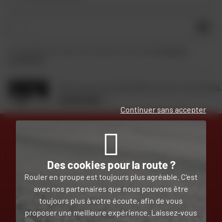
OK
En soumettant ce formulaire, je reconnais avoir lu et accepté
la charte de
confidentialité
.
Retrouvez toute l'actualité moto sur notre blog.
JE DÉCOUVRE
Continuer sans accepter
DES EXPERTS
LIVRAISON
Des cookies pour la route ?
À VOTRE ÉCOUTE
OFFERTE
Rouler en groupe est toujours plus agréable. C'est
avec nos partenaires que nous pouvons être
toujours plus à votre écoute, afin de vous
proposer une meilleure expérience. Laissez-vous