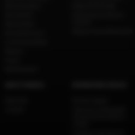
Motos d'occasion
Espace VIP Mon Dafy
Recrutement
Constructeurs motos et
scooters
Notre histoire
Dafy pour les professionnels
Qui sommes nous ?
Le mot du président
Marques
Presse
Dafy Assurance
AIDE ET CONSEILS
INFORMATIONS LÉGALES
FAQ & Aide
Mentions légales
Livraison
Charte de confidentialité,
données personnelles et
cookies
Conditions générales de