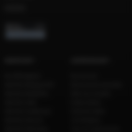
GROUPE DAFY
L'EXPERTISE DAFY
Nos 199 magasins
Nos services
Dafy Moto Belgique (FR)
Découvrez les tests Dafy
Dafy Moto België (NL)
Dafy vous conseille
Dafy Moto Italia
Guides d'achat
Dafy Moto Guadeloupe
Guide des tailles
Dafy Moto Réunion
Live Shopping
Dafy Moto Martinique
Tous nos codes promos