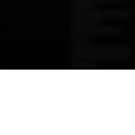
vente Dafy
Protection de vos données
personnelles
Garanties de paiement
Retours
Déclarations de conformité
produits Dafy, All One, DMP
Plan du site
PAIEMENT SÉCURISÉ