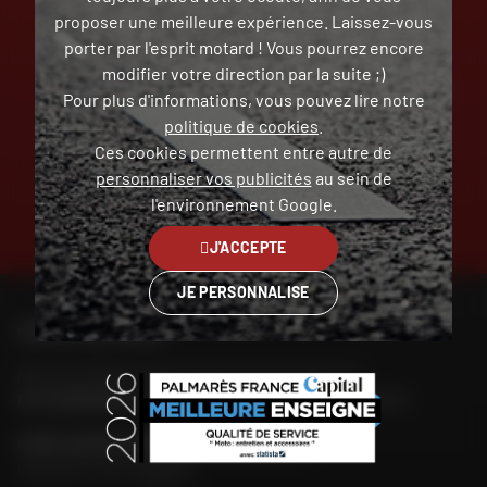
proposer une meilleure expérience. Laissez-vous
porter par l'esprit motard ! Vous pourrez encore
modifier votre direction par la suite ;)
RETOUR ET ÉCHANGE
PAIEMENT EN PLUSIEURS
Pour plus d'informations, vous pouvez lire notre
GRATUIT
FOIS SANS FRAIS
politique de cookies
.
Ces cookies permettent entre autre de
personnaliser vos publicités
au sein de
l'environnement Google.
CLICK & COLLECT
TROUVER SA
J'ACCEPTE
2H EN MAGASIN
MOTO D'OCCASION
JE PERSONNALISE
CONTACTEZ-NOUS
Nos conseillers motos sont à votre écoute au
04 73 26 85 69
du lundi au vendredi
de 9h00 à 18h30
POUR CONTACTER MON MAGASIN DAFY
Chercher mon magasin