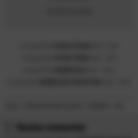
Chercher par modèle
HUSQVARNA
TR 650 STRADA
2012 - 2013
HUSQVARNA
TR 650 TERRA
2012 - 2013
HUSQVARNA
NORDEN 901
2022 - 2024
HUSQVARNA
NORDEN 901 EXPEDITION
2023 - 2024
ACCUEIL
CONSTRUCTEUR MOTO ET SCOOTER
HUSQVARNA
TRAIL
Restez connectés