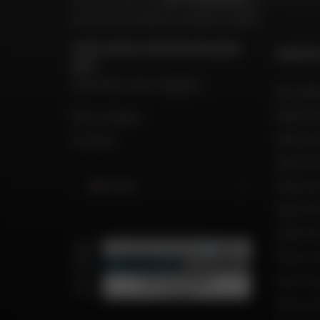
lundi au vendredi
de 9h00 à 18h30
POUR CONTACTER MON MAGASIN
GROUPE
DAFY
Chercher mon magasin
Nos 199
Dafy Mo
Mon compte
Dafy Mo
Contact
Dafy Mot
Dafy Mo
France
Dafy Mo
Dafy Mo
Motos d
Recrut
Notre h