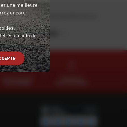
ser une meilleure
urrez encore
Retrouvez toute l'actualité moto sur
notre blog.
ookies
.
JE DÉCOUVRE
icités
au sein de
CCEPTE
CLICK & COLLECT
TROUVER SA
2H EN MAGASIN
MOTO D'OCCASION