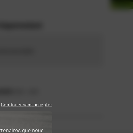
i Supermotard
cher par modèle
ACKER
2010 - 2013
Continuer sans accepter
artenaires que nous