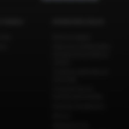
ET CONSEILS
INFORMATIONS LÉGALES
 Aide
Mentions légales
ison
Charte de confidentialité,
données personnelles et
cookies
Conditions générales de
vente Dafy
Protection de vos
données personnelles
Garanties de paiement
Retours
Déclarations de