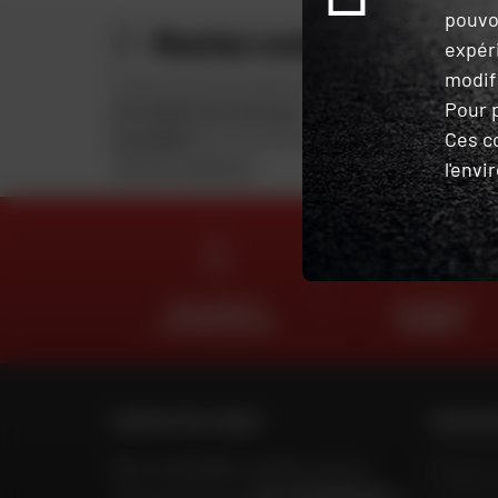
pouvo
Restez connectés
expér
modifi
Profitez des bons plans Dafy et de
Votre typ
Pour p
10 € offerts lors de votre
Ces c
inscription
à la newsletter Dafy.
En soumettant
Voir les conditions
l'env
DES EXPERTS
LIVRAISON
À VOTRE ÉCOUTE
OFFERTE
CONTACTEZ-NOUS
TROUVER
Nos conseillers motos sont à
votre écoute au
04 73 26 85 69
du