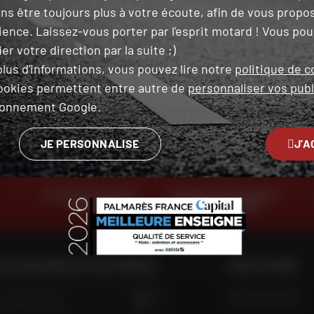
ns être toujours plus à votre écoute, afin de vous propo
ience. Laissez-vous porter par l'esprit motard ! Vous po
er votre direction par la suite ;)
OK
e de moto
lus d'informations, vous pouvez lire notre
politique de c
ookies permettent entre autre de
personnaliser vos publ
 ce formulaire, je reconnais avoir lu et accepté
la charte de confidentialité
.
ironnement Google.
JE PERSONNALISE
J'A
RETOUR ET ÉCHANGE
PAIEMENT EN PLUSIEURS
GRATUIT
FOIS SANS FRAIS
 LE MAGASIN LE PLUS PROCHE
NOUS SUIVRE
GO