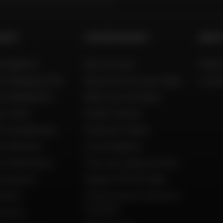
 DAFY
L'EXPERTISE DAFY
AIDE 
 magasins
Nos services
FAQ &
to Belgique (FR)
Découvrez les tests Dafy
Livra
to België (NL)
Dafy vous conseille
o Italia
Guides d'achat
to Guadeloupe
Guide des tailles
to Réunion
Live Shopping
to Martinique
Tous nos codes promos
'occasion
Espace VIP Mon Dafy
ement
Constructeurs motos et
scooters
istoire