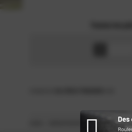
Toutes les p
KAWASAKI
KLX 150 D-TRACKER
2016
Des 
ACCUEIL
CONSTRUCTEUR MOTO ET SCOOTER
KAWASAKI
Roule