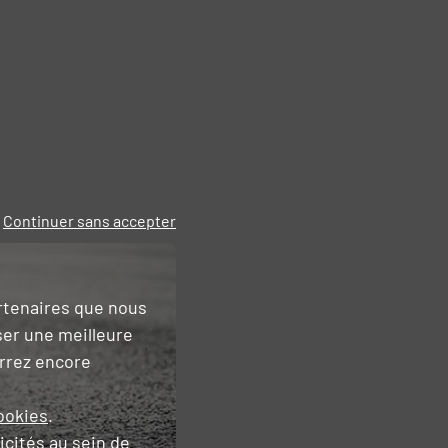
Continuer sans accepter
artenaires que nous
ser une meilleure
urrez encore
ookies
.
icités
au sein de