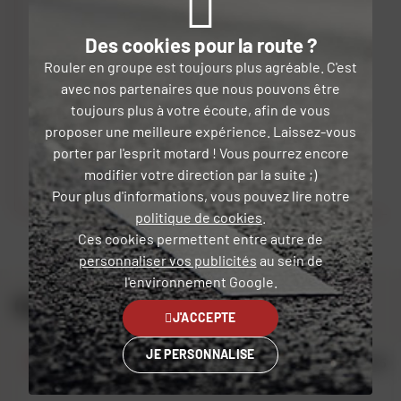
Des cookies pour la route ?
Rouler en groupe est toujours plus agréable. C'est
avec nos partenaires que nous pouvons être
toujours plus à votre écoute, afin de vous
proposer une meilleure expérience. Laissez-vous
porter par l'esprit motard ! Vous pourrez encore
modifier votre direction par la suite ;)
Pour plus d'informations, vous pouvez lire notre
politique de cookies
.
Ces cookies permettent entre autre de
Voir la politique des avis
personnaliser vos publicités
au sein de
l'environnement Google.
Complétez votre équipement
J'ACCEPTE
JE PERSONNALISE
4.8/5
4.8/5
PRIX DAFY
PRIX DAFY