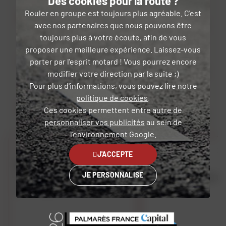
Des cookies pour la route ?
3
Rouler en groupe est toujours plus agréable. C'est
avec nos partenaires que nous pouvons être
1
toujours plus à votre écoute, afin de vous
proposer une meilleure expérience. Laissez-vous
2
porter par l'esprit motard ! Vous pourrez encore
0
modifier votre direction par la suite ;)
Pour plus d'informations, vous pouvez lire notre
1
politique de cookies
.
Ces cookies permettent entre autre de
1
personnaliser vos publicités
au sein de
l'environnement Google.
4 octobre 2024
24 
J'ACCEPTE
N
Anonymous
Couleur : Noir
Co
JE PERSONNALISE
Un peu épais mais très
Oui très bon rapport q
confortable. 👍