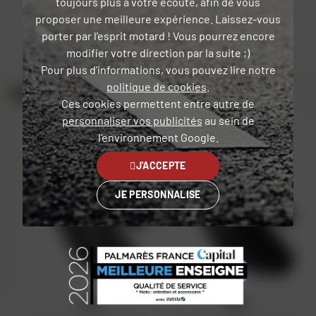
toujours plus à votre écoute, afin de vous
proposer une meilleure expérience. Laissez-vous
porter par l'esprit motard ! Vous pourrez encore
Voir la politique des avis
modifier votre direction par la suite ;)
Pour plus d'informations, vous pouvez lire notre
politique de cookies
.
Complétez votre équipement
Ces cookies permettent entre autre de
personnaliser vos publicités
au sein de
l'environnement Google.
PRIX DAFY
J'ACCEPTE
JE PERSONNALISE
100%
100%