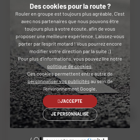
3
Des cookies pour la route ?
Rouler en groupe est toujours plus agréable. C'est
0
avec nos partenaires que nous pouvons être
toujours plus à votre écoute, afin de vous
2
proposer une meilleure expérience. Laissez-vous
porter par l'esprit motard ! Vous pourrez encore
0
modifier votre direction par la suite ;)
Pour plus d'informations, vous pouvez lire notre
1
politique de cookies
.
Ces cookies permettent entre autre de
0
personnaliser vos publicités
au sein de
l'environnement Google.
15 décembre 2023
J'ACCEPTE
Anonymous
Anonymous
Couleur : Noir / Jaune fluo / Orange
Couleur : Noir / Jaune fl
JE PERSONNALISE
Confortable.
mieux que sur la phot